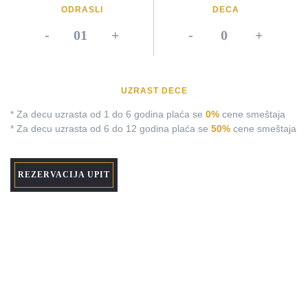
ODRASLI
DECA
-
+
-
+
UZRAST DECE
* Za decu uzrasta od 1 do 6 godina plaća se
0%
cene smeštaja
* Za decu uzrasta od 6 do 12 godina plaća se
50%
cene smeštaja
REZERVACIJA UPIT